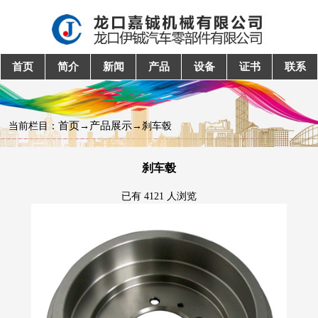
首页
简介
新闻
产品
设备
证书
联系
首页
产品展示
当前栏目：
→
→刹车毂
刹车毂
已有 4121 人浏览