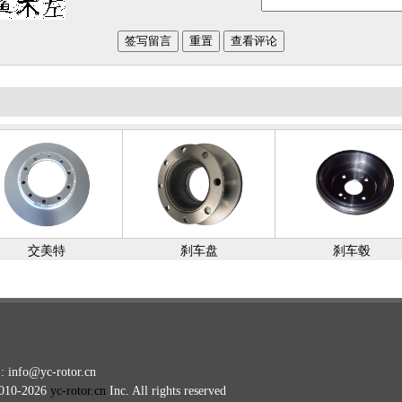
交美特
刹车盘
刹车毂
o@yc-rotor.cn
0-2026
yc-rotor.cn
Inc. All rights reserved