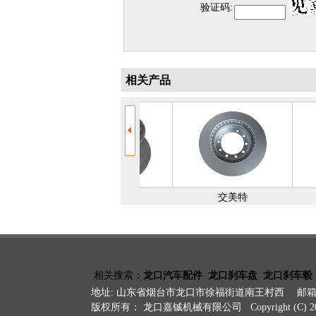
相关产品
毂
刹车盘
交美特
相关搜索：
龙口汽车配件
龙口刹车盘
龙口刹车毂
地址: 山东省烟台市龙口市徐福街道南王村西 邮箱: inf
版权所有： 龙口嘉铖机械有限公司 Copyright (C) 201