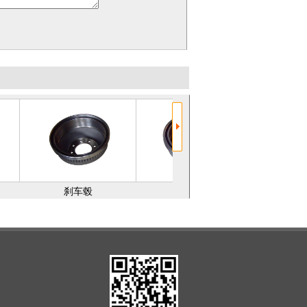
刹车毂
刹车毂
刹