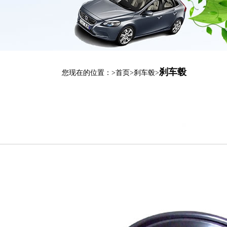
刹车毂
您现在的位置：>
首页
>
刹车毂
>